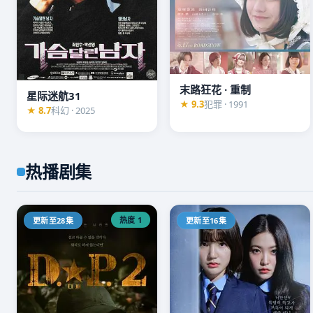
🎬 高分必看
深渊回响
★ 9.5
2025 · 悬疑 · 16集
1080P
末路狂花 · 重制
十年前的旧案卷宗被翻开，菜鸟刑警与退休犯罪心理专
星际迷航31
★ 9.3
犯罪 · 1991
★ 8.7
科幻 · 2025
相背后，都是更深的深渊。豆瓣开分9.5，年度神作。
▶ 立即观看
热播剧集
热度 1
更新至28集
更新至16集