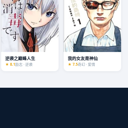
逆袭之巅峰人生
我的女友是神仙
★ 8.1
励志 · 逆袭
★ 7.5
奇幻 · 爱情