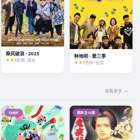
乘风破浪 · 2025
种地吧 · 第三季
★ 8.3
女团 · 成长
★ 9.1
劳作 · 纪实
查看更多 →
1080P
更新至10集