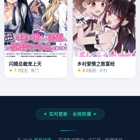
闪婚总裁宠上天
乡村爱情之致富经
★ 7.7
甜宠 · 豪门
★ 8.0
喜剧 · 乡村
✦ 实时更新 · 全网热播 ✦
© 2025
星星动漫
— 高清影视聚合 · 无广告 · 秒播体验