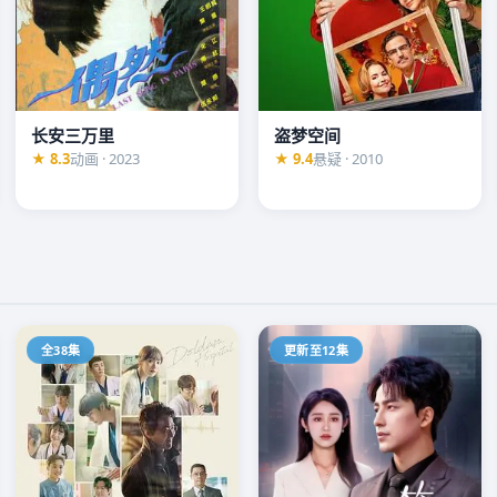
长安三万里
盗梦空间
家联手追查。每一层真
★ 8.3
动画 · 2023
★ 9.4
悬疑 · 2010
全38集
更新至12集