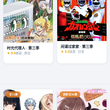
间谍过家家 · 第三季
时光代理人 · 第三季
★ 9.2
搞笑 · 日常
★ 9.4
悬疑 · 原创
全72集
更新至36集