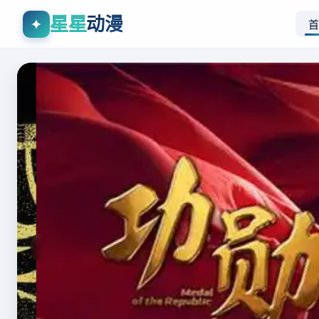
星星
动漫
✦
首