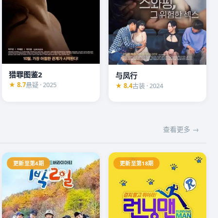
猎罪图鉴2
与凤行
★ 8.7
悬疑 · 2025
★ 8.4
古装 · 2024
查看更多 →
更新至第4期
更新至第18期