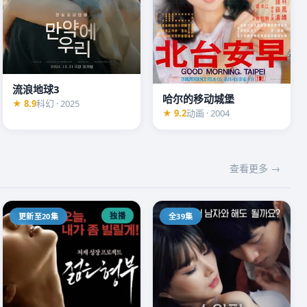
流浪地球3
哈尔的移动城堡
★ 8.9
科幻 · 2025
★ 9.2
动画 · 2004
查看更多 →
独播
更新至20集
全39集