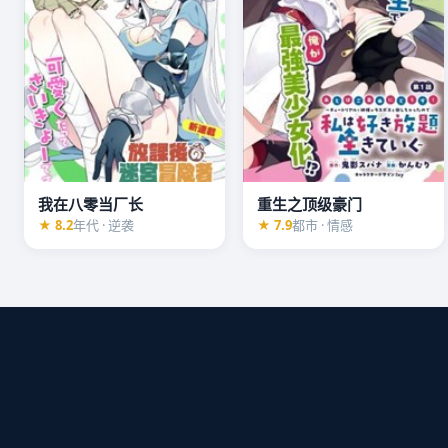
我在八零当厂长
重生之顶级豪门
★ 8.2
年代 · 逆袭
★ 7.9
都市 · 情感