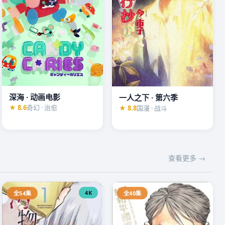
深海 · 动画电影
一人之下 · 第六季
★ 8.6
奇幻 · 治愈
★ 8.8
国漫 · 战斗
查看更多 →
4K
全54集
全40集