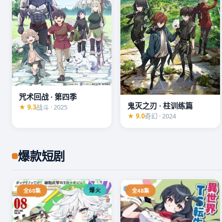
咒术回战 · 第四季
鬼灭之刃 · 柱训练篇
★ 9.3
战斗 · 2025
★ 9.0
奇幻 · 2024
爆款短剧
爆火
全60集
全48集