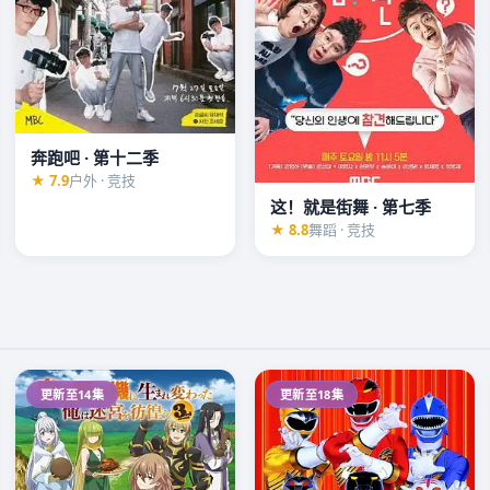
奔跑吧 · 第十二季
★ 7.9
户外 · 竞技
这！就是街舞 · 第七季
★ 8.8
舞蹈 · 竞技
更新至14集
更新至18集