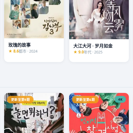
玫瑰的故事
大江大河 · 岁月如金
★ 8.6
都市 · 2024
★ 9.0
年代 · 2025
4K
更新至第9期
更新至第6期