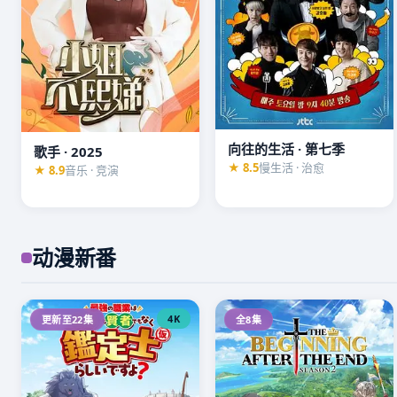
向往的生活 · 第七季
歌手 · 2025
★ 8.5
慢生活 · 治愈
★ 8.9
音乐 · 竞演
动漫新番
4K
更新至22集
全8集