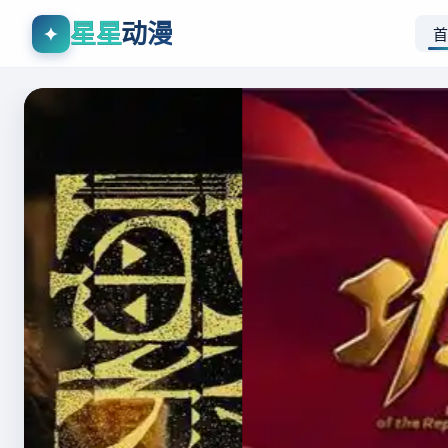
星星
动漫
✦
首