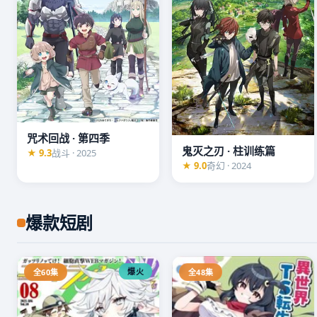
咒术回战 · 第四季
鬼灭之刃 · 柱训练篇
★ 9.3
战斗 · 2025
★ 9.0
奇幻 · 2024
爆款短剧
爆火
全60集
全48集