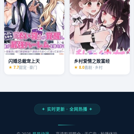
闪婚总裁宠上天
乡村爱情之致富经
★ 7.7
甜宠 · 豪门
★ 8.0
喜剧 · 乡村
✦ 实时更新 · 全网热播 ✦
© 2025
星星动漫
— 高清影视聚合 · 无广告 · 秒播体验