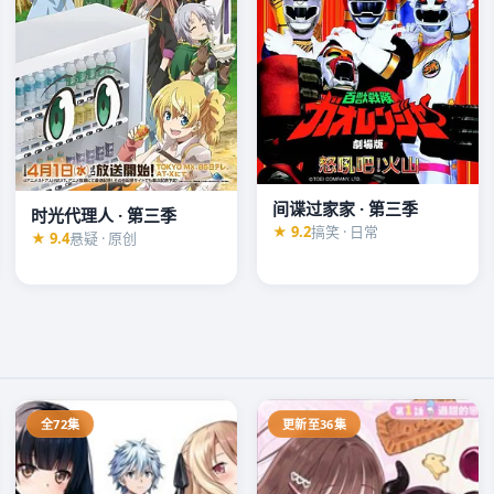
间谍过家家 · 第三季
时光代理人 · 第三季
★ 9.2
搞笑 · 日常
★ 9.4
悬疑 · 原创
全72集
更新至36集