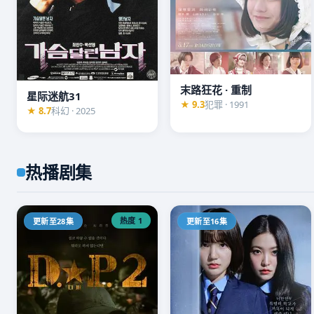
🎬 高分必看
深渊回响
★ 9.5
2025 · 悬疑 · 16集
1080P
末路狂花 · 重制
十年前的旧案卷宗被翻开，菜鸟刑警与退休犯罪心理专
星际迷航31
★ 9.3
犯罪 · 1991
★ 8.7
科幻 · 2025
相背后，都是更深的深渊。豆瓣开分9.5，年度神作。
▶ 立即观看
热播剧集
热度 1
更新至28集
更新至16集