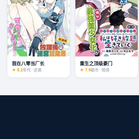
我在八零当厂长
重生之顶级豪门
★ 8.2
年代 · 逆袭
★ 7.9
都市 · 情感