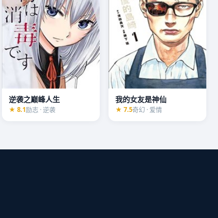
逆袭之巅峰人生
我的女友是神仙
★ 8.1
励志 · 逆袭
★ 7.5
奇幻 · 爱情