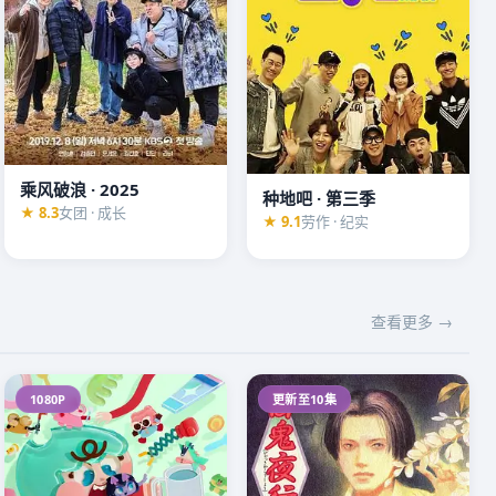
乘风破浪 · 2025
种地吧 · 第三季
★ 8.3
女团 · 成长
★ 9.1
劳作 · 纪实
查看更多 →
1080P
更新至10集