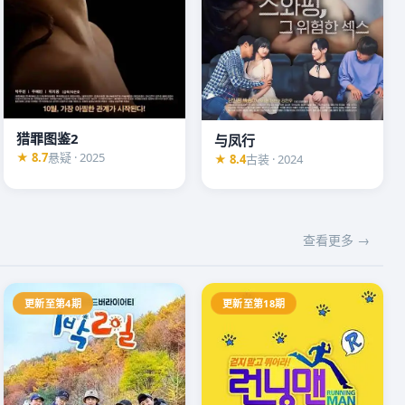
猎罪图鉴2
与凤行
★ 8.7
悬疑 · 2025
★ 8.4
古装 · 2024
查看更多 →
更新至第4期
更新至第18期