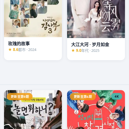
玫瑰的故事
大江大河 · 岁月如金
★ 8.6
都市 · 2024
★ 9.0
年代 · 2025
4K
更新至第9期
更新至第6期