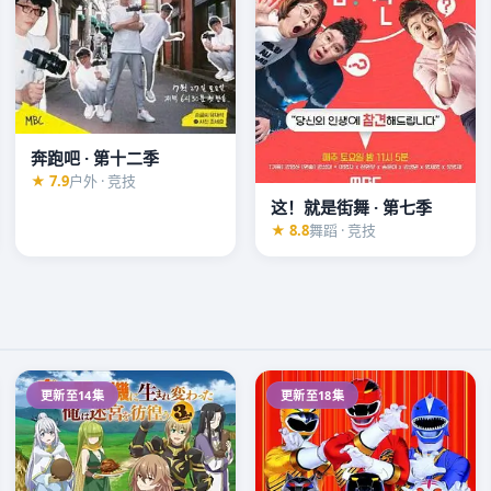
奔跑吧 · 第十二季
★ 7.9
户外 · 竞技
这！就是街舞 · 第七季
★ 8.8
舞蹈 · 竞技
更新至14集
更新至18集