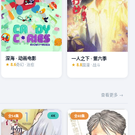
深海 · 动画电影
一人之下 · 第六季
★ 8.6
奇幻 · 治愈
★ 8.8
国漫 · 战斗
查看更多 →
4K
全54集
全40集