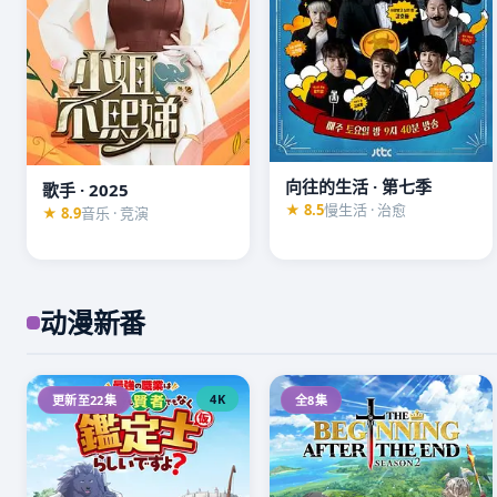
向往的生活 · 第七季
歌手 · 2025
★ 8.5
慢生活 · 治愈
★ 8.9
音乐 · 竞演
动漫新番
4K
更新至22集
全8集