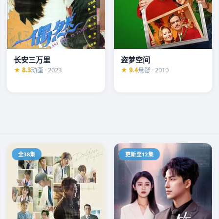
长安三万里
盗梦空间
家联手追查。每一层真
★ 8.3
动画 · 2023
★ 9.4
悬疑 · 2010
全38集
更新至12集