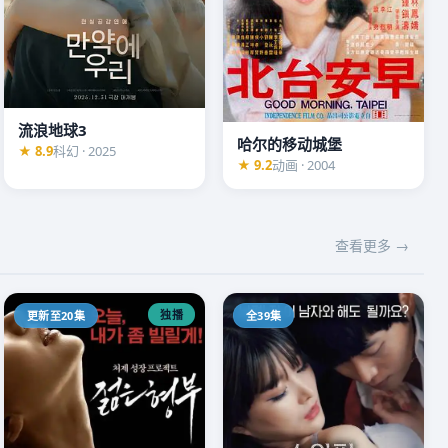
流浪地球3
哈尔的移动城堡
★ 8.9
科幻 · 2025
★ 9.2
动画 · 2004
查看更多 →
独播
更新至20集
全39集