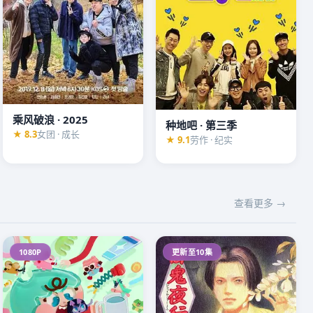
乘风破浪 · 2025
种地吧 · 第三季
★ 8.3
女团 · 成长
★ 9.1
劳作 · 纪实
查看更多 →
1080P
更新至10集