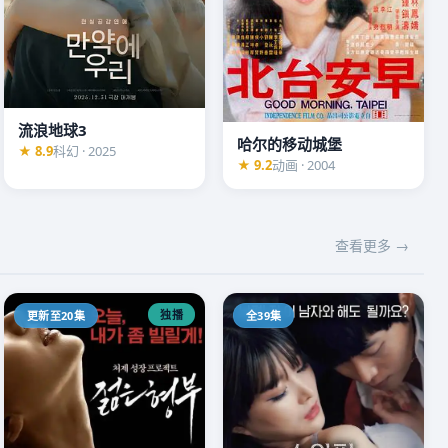
流浪地球3
哈尔的移动城堡
★ 8.9
科幻 · 2025
★ 9.2
动画 · 2004
查看更多 →
独播
更新至20集
全39集