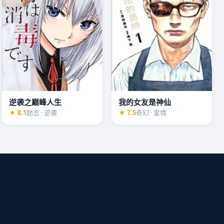
逆袭之巅峰人生
我的女友是神仙
★ 8.1
励志 · 逆袭
★ 7.5
奇幻 · 爱情