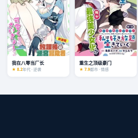
我在八零当厂长
重生之顶级豪门
★ 8.2
年代 · 逆袭
★ 7.9
都市 · 情感