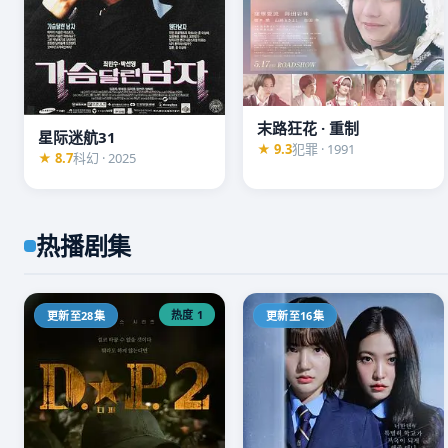
🎬 高分必看
深渊回响
★ 9.5
2025 · 悬疑 · 16集
1080P
末路狂花 · 重制
十年前的旧案卷宗被翻开，菜鸟刑警与退休犯罪心理专
星际迷航31
★ 9.3
犯罪 · 1991
★ 8.7
科幻 · 2025
相背后，都是更深的深渊。豆瓣开分9.5，年度神作。
▶ 立即观看
热播剧集
热度 1
更新至28集
更新至16集