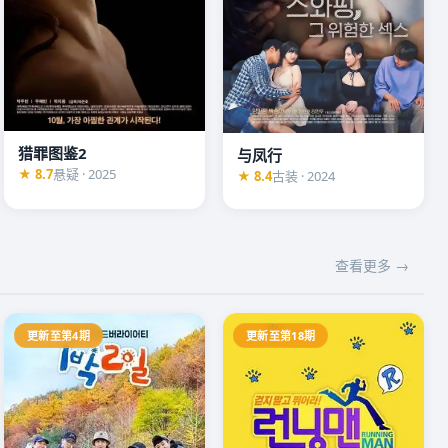
猎罪图鉴2
与凤行
★ 8.7
悬疑 · 2025
★ 8.4
古装 · 2024
查看更多 →
更新至第4期
更新至第18期