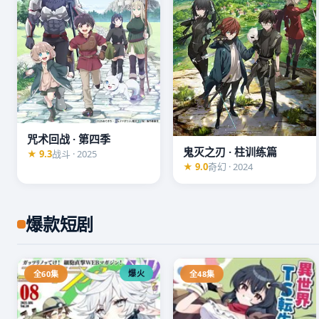
咒术回战 · 第四季
鬼灭之刃 · 柱训练篇
★ 9.3
战斗 · 2025
★ 9.0
奇幻 · 2024
爆款短剧
爆火
全60集
全48集