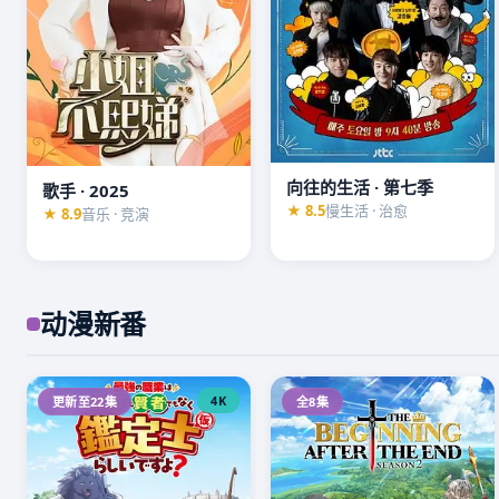
向往的生活 · 第七季
歌手 · 2025
★ 8.5
慢生活 · 治愈
★ 8.9
音乐 · 竞演
动漫新番
4K
更新至22集
全8集