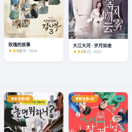
玫瑰的故事
大江大河 · 岁月如金
★ 8.6
都市 · 2024
★ 9.0
年代 · 2025
4K
更新至第9期
更新至第6期