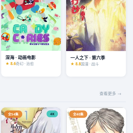
深海 · 动画电影
一人之下 · 第六季
★ 8.6
奇幻 · 治愈
★ 8.8
国漫 · 战斗
查看更多 →
4K
全54集
全40集