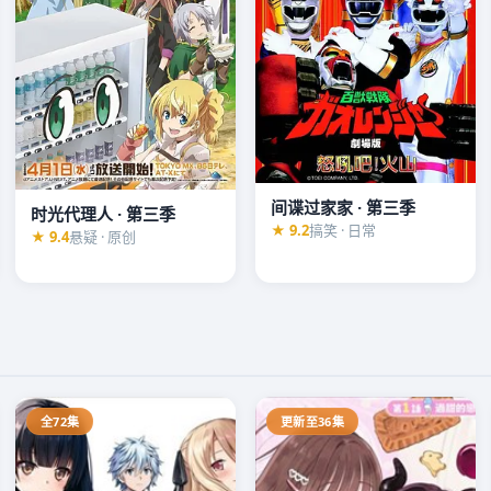
间谍过家家 · 第三季
时光代理人 · 第三季
★ 9.2
搞笑 · 日常
★ 9.4
悬疑 · 原创
全72集
更新至36集