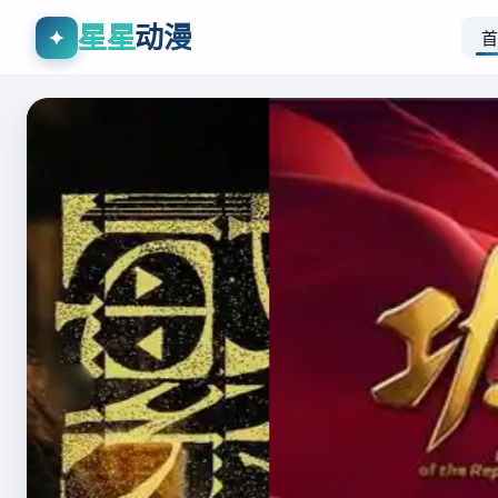
星星
动漫
✦
首