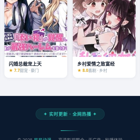
闪婚总裁宠上天
乡村爱情之致富经
★ 7.7
甜宠 · 豪门
★ 8.0
喜剧 · 乡村
✦ 实时更新 · 全网热播 ✦
© 2025
星星动漫
— 高清影视聚合 · 无广告 · 秒播体验