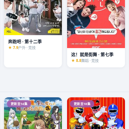
奔跑吧 · 第十二季
★ 7.9
户外 · 竞技
这！就是街舞 · 第七季
★ 8.8
舞蹈 · 竞技
更新至14集
更新至18集