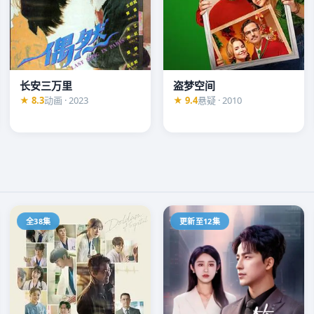
长安三万里
盗梦空间
家联手追查。每一层真
★ 8.3
动画 · 2023
★ 9.4
悬疑 · 2010
全38集
更新至12集