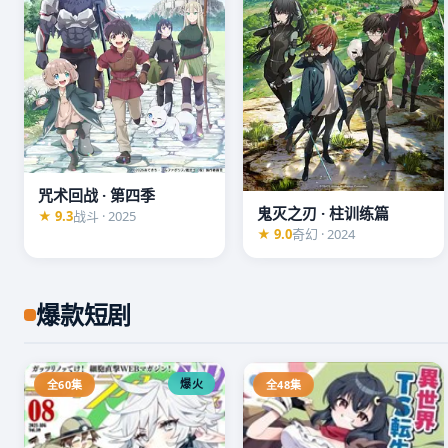
咒术回战 · 第四季
鬼灭之刃 · 柱训练篇
★ 9.3
战斗 · 2025
★ 9.0
奇幻 · 2024
爆款短剧
爆火
全60集
全48集