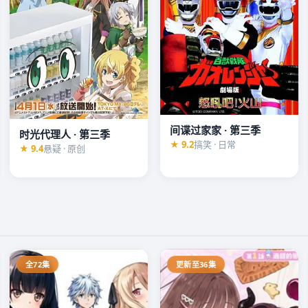
间谍过家家 · 第三季
时光代理人 · 第三季
★ 9.2
搞笑 · 日常
★ 9.4
悬疑 · 原创
全72集
更新至36集