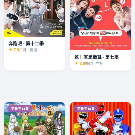
奔跑吧 · 第十二季
★ 7.9
户外 · 竞技
这！就是街舞 · 第七季
★ 8.8
舞蹈 · 竞技
更新至14集
更新至18集