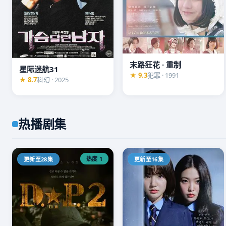
🎬 高分必看
深渊回响
★ 9.5
2025 · 悬疑 · 16集
1080P
末路狂花 · 重制
十年前的旧案卷宗被翻开，菜鸟刑警与退休犯罪心理专
星际迷航31
★ 9.3
犯罪 · 1991
★ 8.7
科幻 · 2025
相背后，都是更深的深渊。豆瓣开分9.5，年度神作。
▶ 立即观看
热播剧集
热度 1
更新至28集
更新至16集