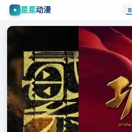
星星
动漫
✦
首