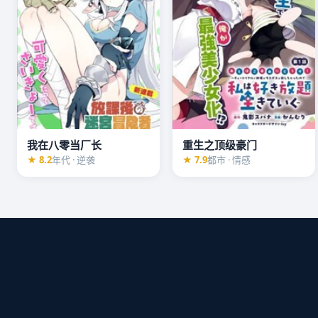
我在八零当厂长
重生之顶级豪门
★ 8.2
年代 · 逆袭
★ 7.9
都市 · 情感