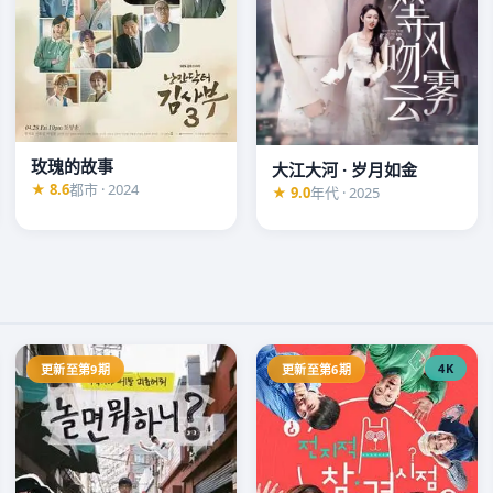
玫瑰的故事
大江大河 · 岁月如金
★ 8.6
都市 · 2024
★ 9.0
年代 · 2025
4K
更新至第9期
更新至第6期