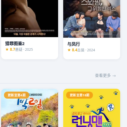
猎罪图鉴2
与凤行
★ 8.7
悬疑 · 2025
★ 8.4
古装 · 2024
查看更多 →
更新至第4期
更新至第18期