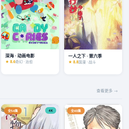
深海 · 动画电影
一人之下 · 第六季
★ 8.6
奇幻 · 治愈
★ 8.8
国漫 · 战斗
查看更多 →
4K
全54集
全40集