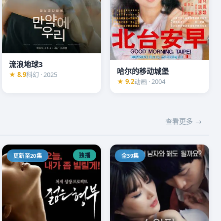
流浪地球3
哈尔的移动城堡
★ 8.9
科幻 · 2025
★ 9.2
动画 · 2004
查看更多 →
独播
更新至20集
全39集