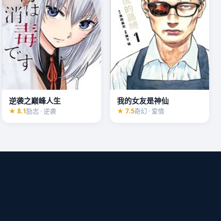
逆袭之巅峰人生
我的女友是神仙
★ 8.1
励志 · 逆袭
★ 7.5
奇幻 · 爱情