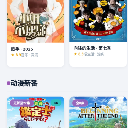
向往的生活 · 第七季
歌手 · 2025
★ 8.5
慢生活 · 治愈
★ 8.9
音乐 · 竞演
动漫新番
4K
更新至22集
全8集