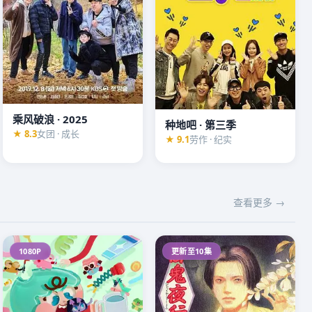
乘风破浪 · 2025
种地吧 · 第三季
★ 8.3
女团 · 成长
★ 9.1
劳作 · 纪实
查看更多 →
1080P
更新至10集