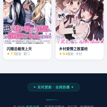
闪婚总裁宠上天
乡村爱情之致富经
★ 7.7
甜宠 · 豪门
★ 8.0
喜剧 · 乡村
✦ 实时更新 · 全网热播 ✦
© 2025
星星动漫
— 高清影视聚合 · 无广告 · 秒播体验