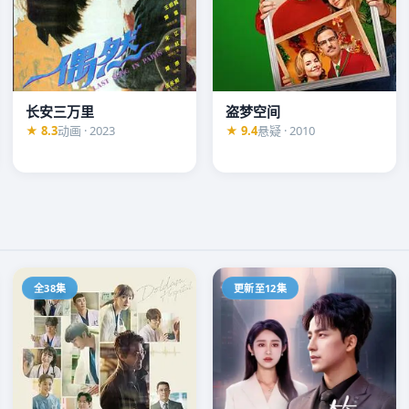
长安三万里
盗梦空间
家联手追查。每一层真
★ 8.3
动画 · 2023
★ 9.4
悬疑 · 2010
全38集
更新至12集